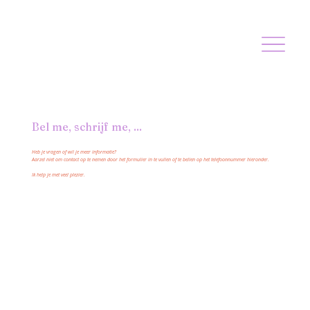
Bel me, schrijf me, ...
Heb je vragen of wil je meer informatie?
Aarzel niet om contact op te nemen door het formulier in te vullen of te bellen op het telefoonnummer hieronder.
Ik help je met veel plezier.